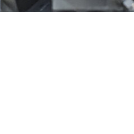
ERKUNDEN
KONTAKT
ome
info@k-s-d.de