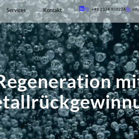
Services
Kontakt
+49 2324 950224
inf
Regeneration mi
tallrückgewinn