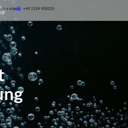
o@k-s-d.de
+49 2324 950225
t
ung